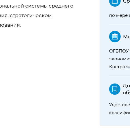
Ср
ональной системы среднего
ия, стратегическом
по мере 
зования.
Ме
ОГБПОУ 
экономич
Кострома,
До
об
Удостов
квалифи